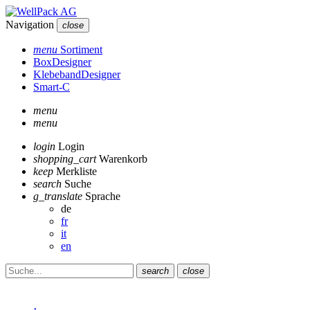
Navigation
close
menu
Sortiment
BoxDesigner
KlebebandDesigner
Smart-C
menu
menu
login
Login
shopping_cart
Warenkorb
keep
Merkliste
search
Suche
g_translate
Sprache
de
fr
it
en
search
close