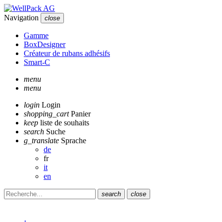
Navigation
close
Gamme
BoxDesigner
Créateur de rubans adhésifs
Smart-C
menu
menu
login
Login
shopping_cart
Panier
keep
liste de souhaits
search
Suche
g_translate
Sprache
de
fr
it
en
search
close