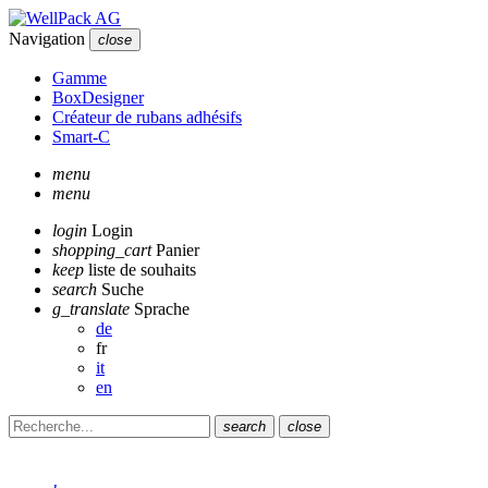
Navigation
close
Gamme
BoxDesigner
Créateur de rubans adhésifs
Smart-C
menu
menu
login
Login
shopping_cart
Panier
keep
liste de souhaits
search
Suche
g_translate
Sprache
de
fr
it
en
search
close