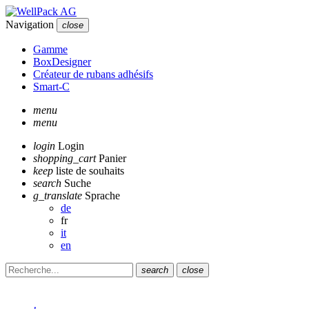
Navigation
close
Gamme
BoxDesigner
Créateur de rubans adhésifs
Smart-C
menu
menu
login
Login
shopping_cart
Panier
keep
liste de souhaits
search
Suche
g_translate
Sprache
de
fr
it
en
search
close