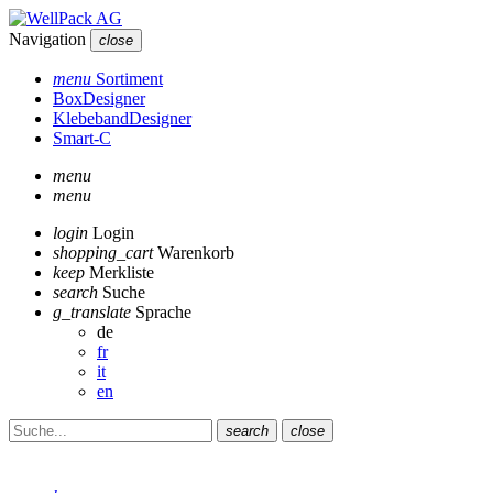
Navigation
close
menu
Sortiment
BoxDesigner
KlebebandDesigner
Smart-C
menu
menu
login
Login
shopping_cart
Warenkorb
keep
Merkliste
search
Suche
g_translate
Sprache
de
fr
it
en
search
close